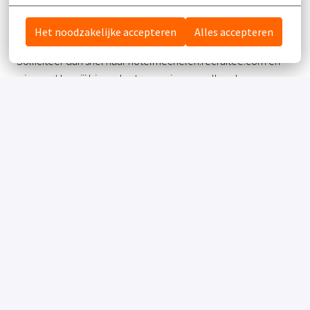
Interesse?
Ben jij klaar om jouw steentje bij te dragen aan het creëren
Het noodzakelijke accepteren
Alles accepteren
van een fantastische ervaring voor onze gasten?
Solliciteer dan snel naar hotelmechelen.recruitee.com en
wie weet ben jij binnenkort onze nieuwe collega!
Solliciteren
of
APPLY WITH INDEED
ONBESCHIKBAAR
Cookies bijwerken
Deel vacature