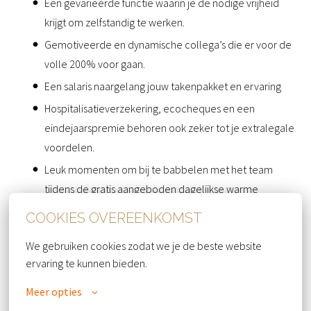
Een gevarieerde functie waarin je de nodige vrijheid
krijgt om zelfstandig te werken.
Gemotiveerde en dynamische collega’s die er voor de
volle 200% voor gaan.
Een salaris naargelang jouw takenpakket en ervaring
Hospitalisatieverzekering, ecocheques en een
eindejaarspremie behoren ook zeker tot je extralegale
voordelen.
Leuk momenten om bij te babbelen met het team
tijdens de gratis aangeboden dagelijkse warme
lunches.
COOKIES OVEREENKOMST
Gezellige afterwork drinks en teambuildings.
We gebruiken cookies zodat we je de beste website 
Personeelskortingen binnen de Van der Valk
ervaring te kunnen bieden.
Hotelgroep.
Meer opties